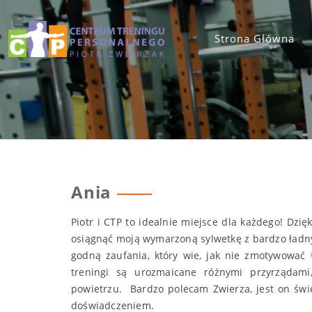
Skip
to
content
Strona Główna
Ania
Piotr i CTP to idealnie miejsce dla każdego! Dzi
osiągnąć moją wymarzoną sylwetkę z bardzo ład
godną zaufania, który wie, jak nie zmotywować
treningi są urozmaicane różnymi przyrządami
powietrzu. Bardzo polecam Zwierza, jest on św
doświadczeniem.