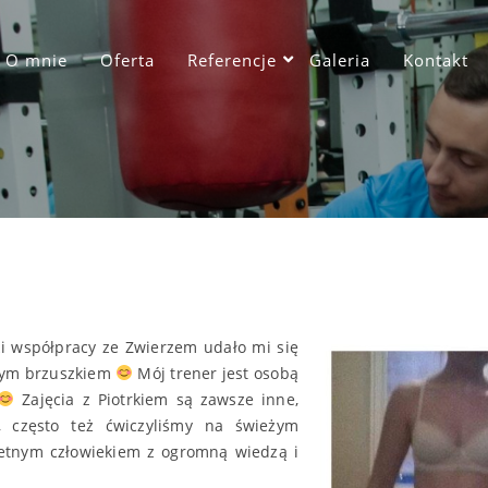
O mnie
Oferta
Referencje
Galeria
Kontakt
ęki współpracy ze Zwierzem udało mi się
nym brzuszkiem
Mój trener jest osobą
Zajęcia z Piotrkiem są zawsze inne,
, często też ćwiczyliśmy na świeżym
ietnym człowiekiem z ogromną wiedzą i