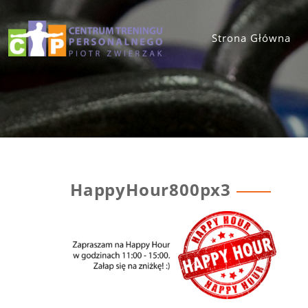
Skip
to
content
Strona Główna
HappyHour800px3